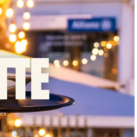
TTE
les