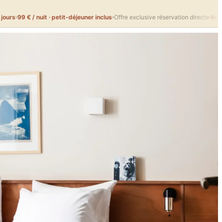
 nuit · petit-déjeuner inclus
Offre exclusive réservation directe
Réserver →