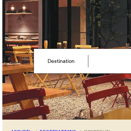
Hôtel
Destination
Sélectionnez une destination
Chambres
Chambre
1
Adultes
–