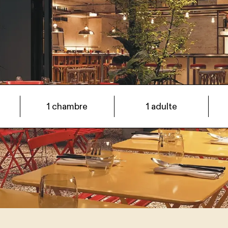
Date d’arrivée -> Date de départ
1 chambre
1 adulte
+