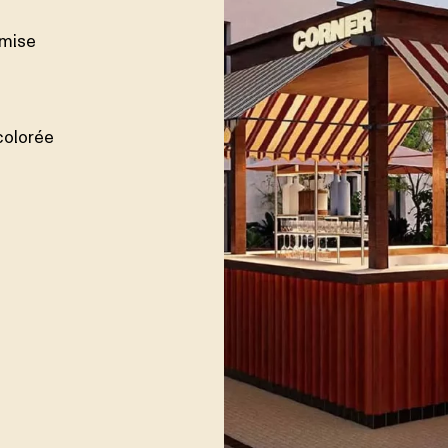
 mise
colorée