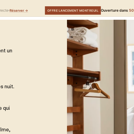
Ouverture dans
50 jours
99 € /
er →
OFFRE LANCEMENT MONTREUIL
ent un
s nuit.
e qui
alme,