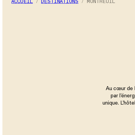
ACCUEIL
DESTINATIONS
MONTREUIL
Enfants
–
+ Ajouter une chambre
Au cœur de M
par l’éner
unique. L’hôte