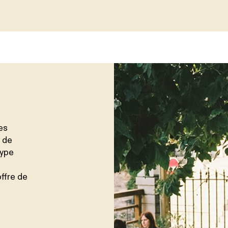
es
, de
type
ffre de